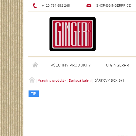
+420 734 682 268
SHOP@GINGERRR.CZ
VŠECHNY PRODUKTY
O GINGERRR
GINGERRR.CZ
Všechny produkty
Dárková balení
DÁRKOVÝ BOX 3+1
TIP