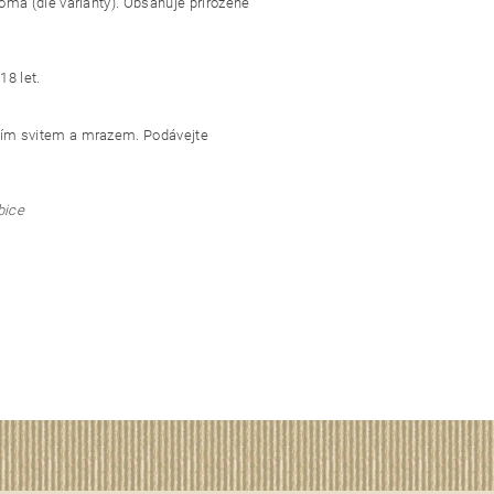
roma (dle varianty). Obsahuje přirozeně
18 let.
čním svitem a mrazem. Podávejte
bice