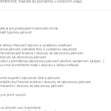
OMBINACE: Napište do poznámky u osobních údajů.
obě je pro prodloužení trvanlivosti mírně
áší typickou pálivost.
s lehkou hřejivostí zázvoru a vyváženou sladkostí.
zvorová pálivost, kořeněné tóny s vyváženou nakyslostí.
ť fermentované broskve v dozvuku se zázvorovou pálivostí.
dozvuku se zázvorovou pálivostí.
 koření s přiměřenou zázvorovou pálivostí (skořice, kardamom, badyán...).
ou chutí prvotřídního maté v dozvuku s lehkou hořkostí.
ické souznění zázvorové vůně a pálivosti.
asládlá chuť čerstvé broskve v dozvuku se zázvorovou pálivostí.
omeranče v dozvuku se zázvorovou pálivostí.
ste ještě nezažili.
a, přírodní cukr, kvasinkové