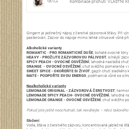
Kombinace příchutí: VLASTNÍ K
135/VLA
Gingerrr je jedinečný nápoj z čerstvé zázvorové šťávy. Při výr
pasterován. Zázvor do nápoje mimo lehké citrusové vůně přin
Alkoholické varianty
ROMANTIC
-
PRO ROMANTICKÉ DUŠE
, bohaté ovocné tóny 
HEAVY -
PROŽIJTE ZÁZVOROVOU PÁLIVOST
, silnější zá
SPICY PEACH -
OVOCNÉ OSVĚŽENÍ
, lahodná nasládlá chu
ORANGE -
OVOCNÉ OSVĚŽENÍ
, chuť svěžího pomeranče v 
SWEET SPICE -
OKOŘEŇTE SI ŽIVOT
, gejzír chutí sladkého
MATE -
PODPOŘTE SVOU ENERGII
, podmanivá vůně se siln
Nealkoholické varianty
LEMONADE ORIGINAL -
ZÁZVOROVÁ ČERSTVOST
, harmon
LEMONADE SPICY PEACH-
OVOCNÉ OSVĚŽENÍ
, lahodná n
LEMONADE ORANGE -
OVOCNÉ OSVĚŽENÍ
, chuť svěžího p
Pokud jste ještě neochutnali, tak neváhejte – něco takového j
Složení
Voda, šťáva z čerstvého zázvoru, koncentrovaná jablečná šťáv