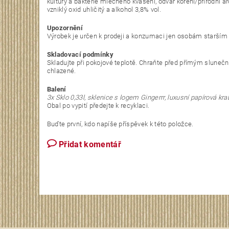
kultury a bakterie mléčného kvašení, odvar koření/přírodní a
vzniklý oxid uhličitý a alkohol 3,8% vol.
Upozornění
Výrobek je určen k prodeji a konzumaci jen osobám starším 
Skladovací podmínky
Skladujte při pokojové teplotě. Chraňte před přímým slune
chlazené.
Balení
3x Sklo 0,33l, sklenice s logem Gingerrr, luxusní papírová kra
Obal po vypití předejte k recyklaci.
Buďte první, kdo napíše příspěvek k této položce.
Přidat komentář