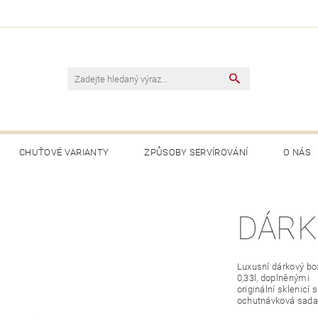
CHUŤOVÉ VARIANTY
ZPŮSOBY SERVÍROVÁNÍ
O NÁS
DÁRK
Luxusní dárkový bo
0,33l, doplněnými
originální sklenicí
ochutnávková sada. 