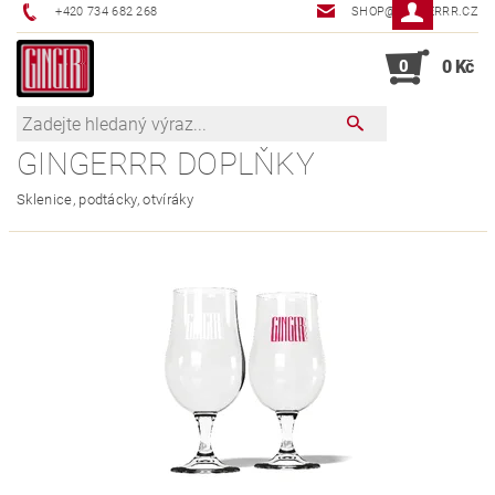
+420 734 682 268
SHOP@GINGERRR.CZ
0
0 Kč
GINGERRR DOPLŇKY
Sklenice, podtácky, otvíráky