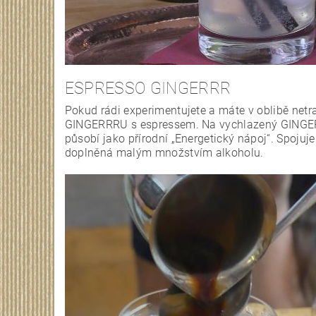
ESPRESSO GINGERRR
Pokud rádi experimentujete a máte v oblibě netr
GINGERRRU s espressem. Na vychlazený GINGER
působí jako přírodní „Energetický nápoj“. Spojuj
doplněná malým množstvím alkoholu.