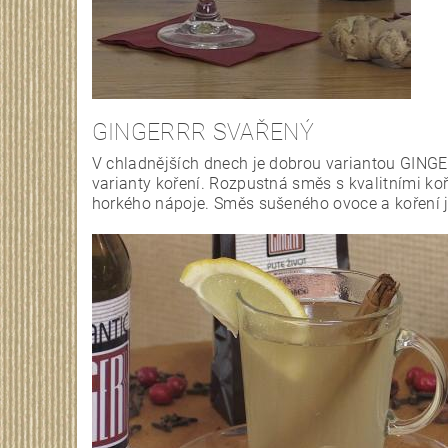
GINGERRR SVAŘENÝ
V chladnějších dnech je dobrou variantou GINGE
varianty koření. Rozpustná směs s kvalitními ko
horkého nápoje. Směs sušeného ovoce a koření je