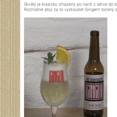
Skvělý je klasicky chlazený po nalití z lahve do s
Rozhodně stojí za to vyzkoušet Gingerrr točený