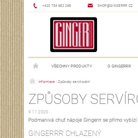
+420 734 682 268
SHOP@GINGERRR.CZ
VŠECHNY PRODUKTY
O GINGERRR
GINGERRR.CZ
Informace
Způsoby servírování
ZPŮSOBY SERVÍR
9.11.2020
Podmanivá chuť nápoje Gingerrr se přímo vybízí
GINGERRR CHLAZENÝ