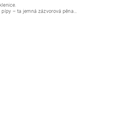
klenice.
 z pípy – ta jemná zázvorová pěna…